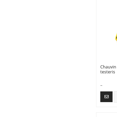
Chauvin 
testeris
–