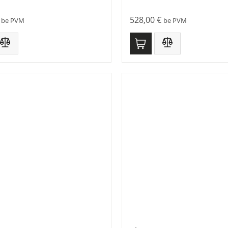
528,00
€
be PVM
be PVM