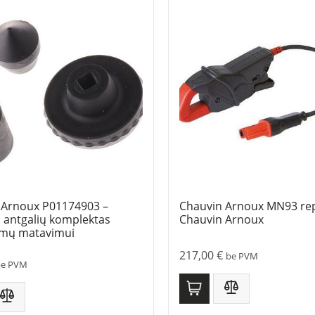
 Arnoux P01174903 –
Chauvin Arnoux MN93 rep
 antgalių komplektas
Chauvin Arnoux
imų matavimui
217,00
€
be PVM
be PVM