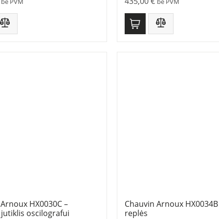
435,00
€
be PVM
be PVM
 Arnoux HX0030C –
Chauvin Arnoux HX0034B 
utiklis oscilografui
replės