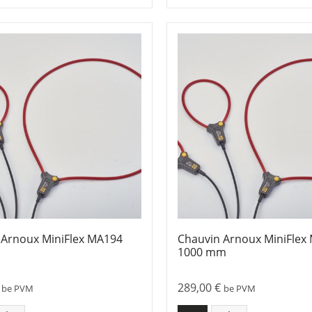
 Arnoux MiniFlex MA194
Chauvin Arnoux MiniFlex
1000 mm
289,00
€
be PVM
be PVM