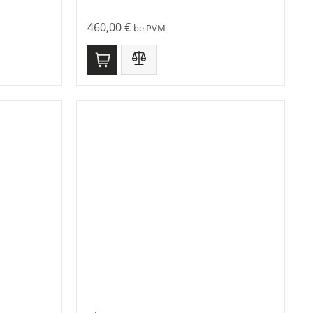
460,00
€
be PVM