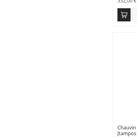
332,00
€
Chauvin
Įtampos j