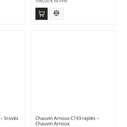
596,00
€
be PVM
– Srovės
Chauvin Arnoux C193 replės –
Chauvin Arnoux