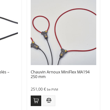
lės –
Chauvin Arnoux MiniFlex MA194
250 mm
251,00
€
be PVM