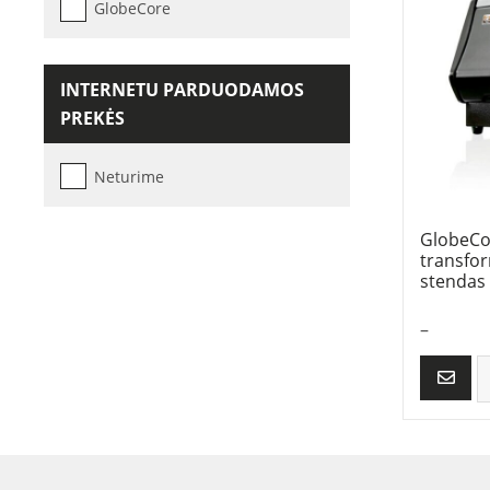
GlobeCore
INTERNETU PARDUODAMOS
PREKĖS
Neturime
GlobeCo
transfo
stendas
–