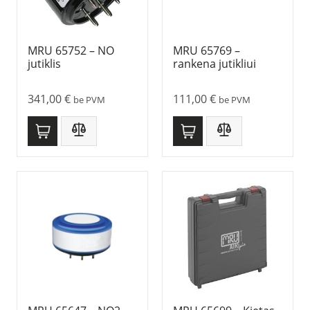
MRU 65752 – NO
MRU 65769 –
jutiklis
rankena jutikliui
341,00
€
111,00
€
be PVM
be PVM