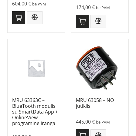
604,00
€
be PVM
174,00
€
be PVM
MRU 63363C –
MRU 63058 – NO
BlueTooth modulis
jutiklis
su SmartData App +
OnlineView
445,00
€
be PVM
programine įranga