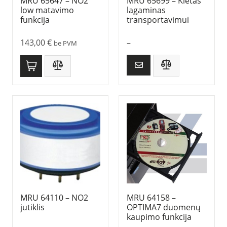
MRU 65647 – NO2
MRU 65699 – Kietas
low matavimo
lagaminas
funkcija
transportavimui
143,00
€
–
be PVM
MRU 64110 – NO2
MRU 64158 –
jutiklis
OPTIMA7 duomenų
kaupimo funkcija