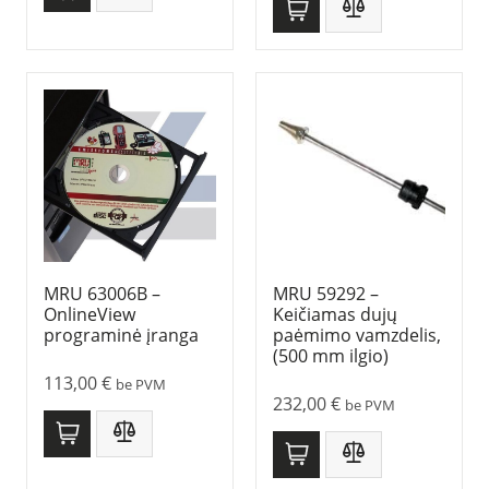
MRU 63006B –
MRU 59292 –
OnlineView
Keičiamas dujų
programinė įranga
paėmimo vamzdelis,
(500 mm ilgio)
113,00
€
be PVM
232,00
€
be PVM