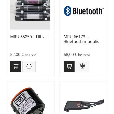
MRU 65850 – Filtras
MRU 66173 –
Bluetooth modulis
52,00
€
68,00
€
be PVM
be PVM