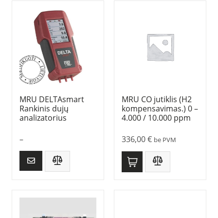
MRU DELTAsmart
MRU CO jutiklis (H2
Rankinis dujų
kompensavimas.) 0 –
analizatorius
4.000 / 10.000 ppm
–
336,00
€
be PVM