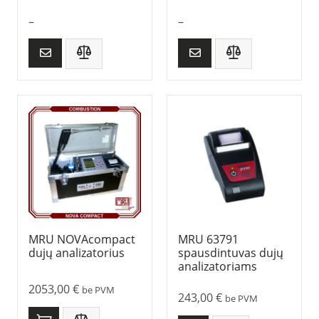
–
–
MRU NOVAcompact
MRU 63791
dujų analizatorius
spausdintuvas dujų
analizatoriams
2053,00
€
be PVM
243,00
€
be PVM