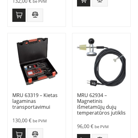
132,00
€
be PVM
MRU 63319 – Kietas
MRU 62934 –
lagaminas
Magnetinis
transportavimui
išmetamūjų dujų
temperatūros jutiklis
130,00
€
be PVM
96,00
€
be PVM