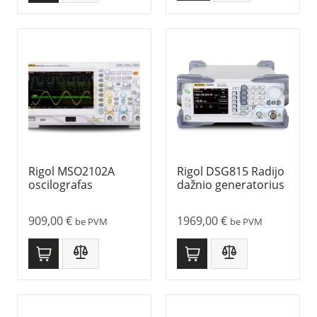
Rigol MSO2102A
Rigol DSG815 Radijo
oscilografas
dažnio generatorius
909,00
€
1969,00
€
be PVM
be PVM