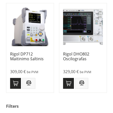
Rigol DP712
Rigol DHO802
Maitinimo šaltinis
Oscilografas
309,00
€
329,00
€
be PVM
be PVM
Filters