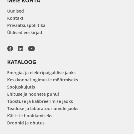
MEIE KOHTA
Uudised
Kontakt
Privaatsuspoliitika
Üldised eeskirjad
KATALOOG
Energia- ja elektripaigaldise jaoks
Keskkonnatingimuste mõõtmiseks
Soojuskujutis
Ehituse ja hoonete puhul
Tööstuse ja kalibreerimise jaoks
Teaduse ja laboratooriumide jaoks
Käitiste hooldamiseks
Droonid ja ohutus