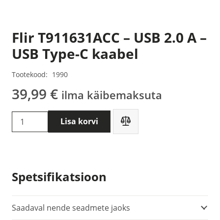
Flir T911631ACC – USB 2.0 A –
USB Type-C kaabel
Tootekood:
1990
39,99
€
ilma käibemaksuta
Flir
Lisa korvi
T911631ACC
-
USB
2.0
Spetsifikatsioon
A
-
USB
Saadaval nende seadmete jaoks
Type-