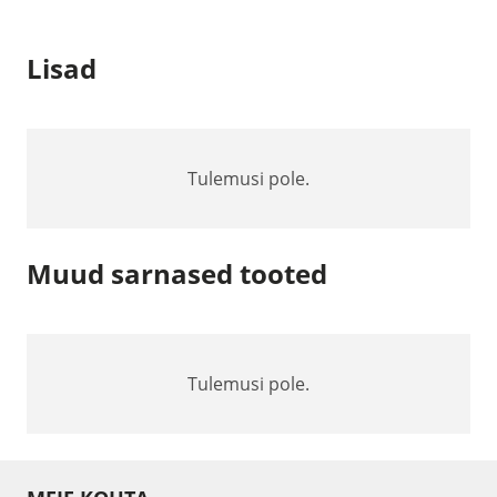
C
kaabel
Lisad
kogus
Tulemusi pole.
Muud sarnased tooted
Tulemusi pole.