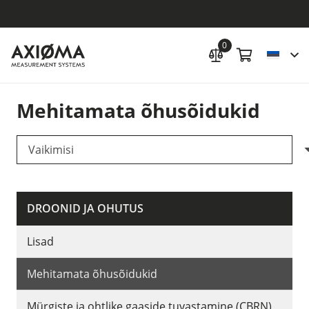
0
Mehitamata õhusõidukid
DROONID JA OHUTUS
Lisad
Mehitamata õhusõidukid
Mürgiste ja ohtlike gaaside tuvastamine (CBRN)