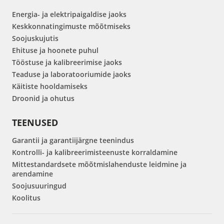
Energia- ja elektripaigaldise jaoks
Keskkonnatingimuste mõõtmiseks
Soojuskujutis
Ehituse ja hoonete puhul
Tööstuse ja kalibreerimise jaoks
Teaduse ja laboratooriumide jaoks
Käitiste hooldamiseks
Droonid ja ohutus
TEENUSED
Garantii ja garantiijärgne teenindus
Kontrolli- ja kalibreerimisteenuste korraldamine
Mittestandardsete mõõtmislahenduste leidmine ja
arendamine
Soojusuuringud
Koolitus