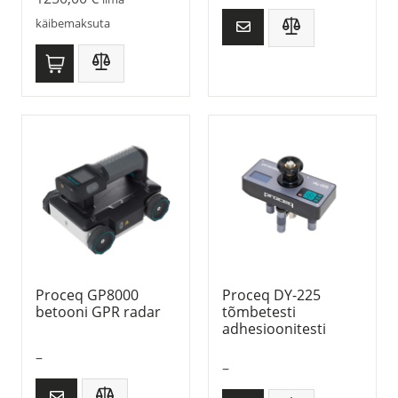
käibemaksuta
Proceq GP8000
Proceq DY-225
betooni GPR radar
tõmbetesti
adhesioonitesti
–
–