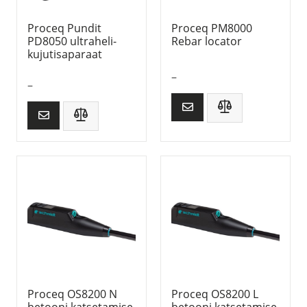
Proceq Pundit
Proceq PM8000
PD8050 ultraheli-
Rebar locator
kujutisaparaat
–
–
Proceq OS8200 N
Proceq OS8200 L
betooni katsetamise
betooni katsetamise