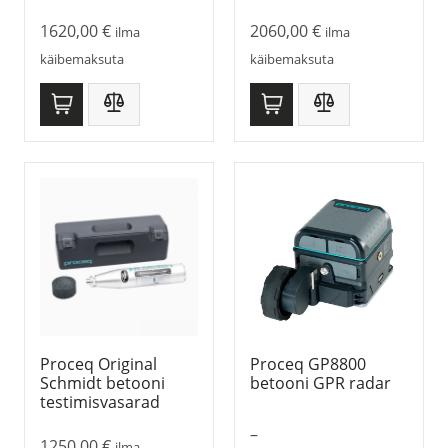
1620,00
€
2060,00
€
ilma
ilma
käibemaksuta
käibemaksuta
Proceq Original
Proceq GP8800
Schmidt betooni
betooni GPR radar
testimisvasarad
–
1250,00
€
ilma