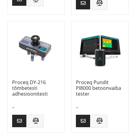
Proceq DY-216
Proceq Pundit
tõmbetesti
PI8000 betoonvaiba
adhesioonitesti
tester
–
–