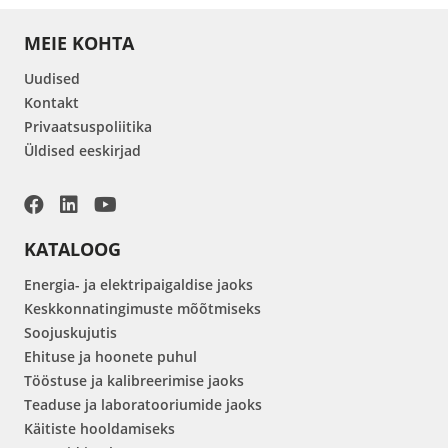
MEIE KOHTA
Uudised
Kontakt
Privaatsuspoliitika
Üldised eeskirjad
KATALOOG
Energia- ja elektripaigaldise jaoks
Keskkonnatingimuste mõõtmiseks
Soojuskujutis
Ehituse ja hoonete puhul
Tööstuse ja kalibreerimise jaoks
Teaduse ja laboratooriumide jaoks
Käitiste hooldamiseks