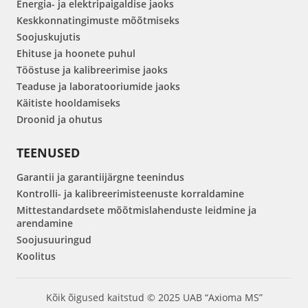
Energia- ja elektripaigaldise jaoks
Keskkonnatingimuste mõõtmiseks
Soojuskujutis
Ehituse ja hoonete puhul
Tööstuse ja kalibreerimise jaoks
Teaduse ja laboratooriumide jaoks
Käitiste hooldamiseks
Droonid ja ohutus
TEENUSED
Garantii ja garantiijärgne teenindus
Kontrolli- ja kalibreerimisteenuste korraldamine
Mittestandardsete mõõtmislahenduste leidmine ja
arendamine
Soojusuuringud
Koolitus
Kõik õigused kaitstud © 2025 UAB “Axioma MS”