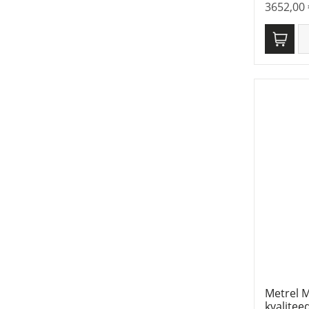
3652,00
Metrel M
kvalitee