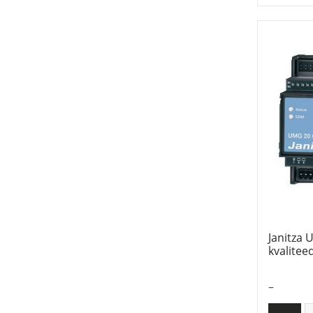
Janitza 
kvalitee
–