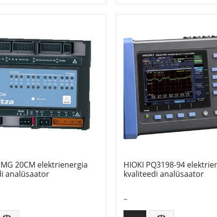
UMG 20CM elektrienergia
HIOKI PQ3198-94 elektrie
di analüsaator
kvaliteedi analüsaator
–