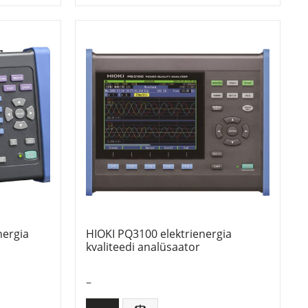
nergia
HIOKI PQ3100 elektrienergia
kvaliteedi analüsaator
–