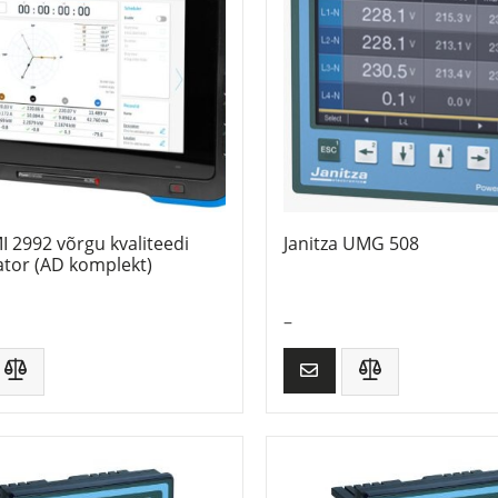
I 2992 võrgu kvaliteedi
Janitza UMG 508
ator (AD komplekt)
–