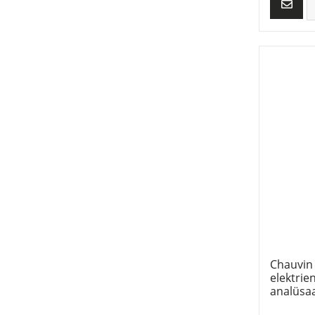
Chauvin
elektrie
analüsa