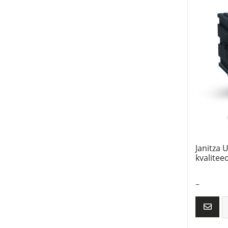
Janitza 
kvalitee
–