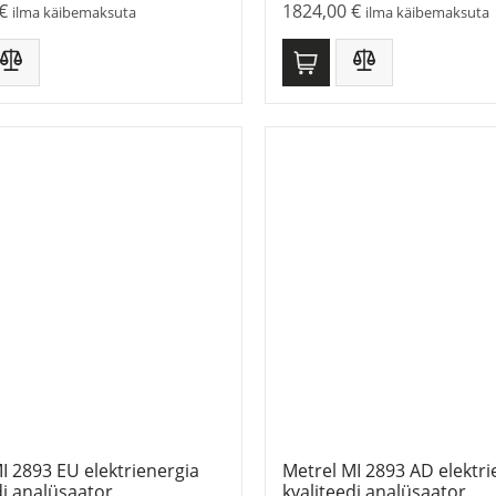
€
1824,00
€
ilma käibemaksuta
ilma käibemaksuta
I 2893 EU elektrienergia
Metrel MI 2893 AD elektri
di analüsaator
kvaliteedi analüsaator