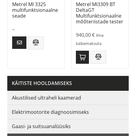
Metrel MI 3325
Metrel MI3309 BT
multifunktsionaalne
DeltaGT
seade
Multifunktsionaalne
mõõteriistade tester
–
940,00
€
ilma
käibemaksuta
KÄITISTE HOOLDAMISEKS
Akustilised ultraheli kaamerad
Elektrimootorite diagnoosimiseks
Gaasi- ja suitsuanalüüsiks