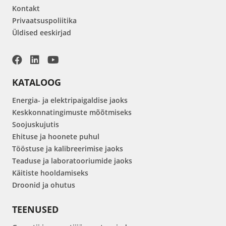
Kontakt
Privaatsuspoliitika
Üldised eeskirjad
KATALOOG
Energia- ja elektripaigaldise jaoks
Keskkonnatingimuste mõõtmiseks
Soojuskujutis
Ehituse ja hoonete puhul
Tööstuse ja kalibreerimise jaoks
Teaduse ja laboratooriumide jaoks
Käitiste hooldamiseks
Droonid ja ohutus
TEENUSED