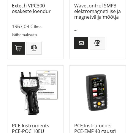
Extech VPC300
Wavecontrol SMP3
osakeste loendur
elektromagnetilise ja
magnetvälja mõõtja
1967,09
€
ilma
–
käibemaksuta
PCE Instruments
PCE Instruments
PCE-PQC 10EU
PCE-EMF 40 gauss’i