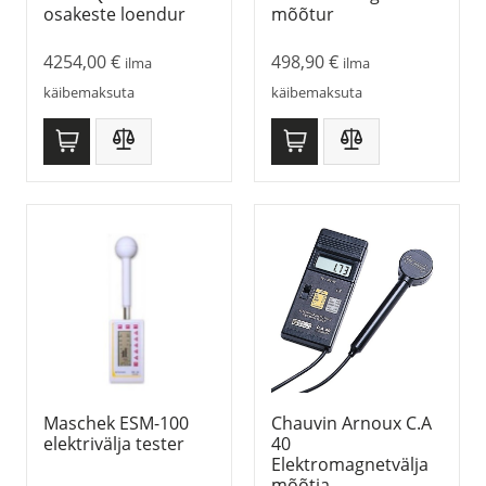
osakeste loendur
mõõtur
4254,00
€
498,90
€
ilma
ilma
käibemaksuta
käibemaksuta
Maschek ESM-100
Chauvin Arnoux C.A
elektrivälja tester
40
Elektromagnetvälja
mõõtja