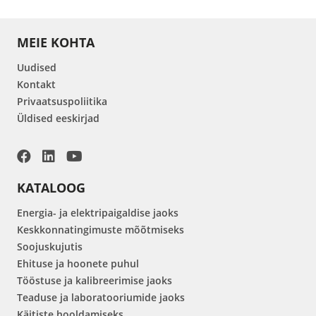
MEIE KOHTA
Uudised
Kontakt
Privaatsuspoliitika
Üldised eeskirjad
KATALOOG
Energia- ja elektripaigaldise jaoks
Keskkonnatingimuste mõõtmiseks
Soojuskujutis
Ehituse ja hoonete puhul
Tööstuse ja kalibreerimise jaoks
Teaduse ja laboratooriumide jaoks
Käitiste hooldamiseks