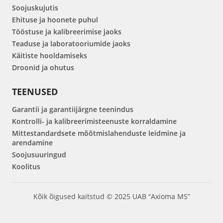
Soojuskujutis
Ehituse ja hoonete puhul
Tööstuse ja kalibreerimise jaoks
Teaduse ja laboratooriumide jaoks
Käitiste hooldamiseks
Droonid ja ohutus
TEENUSED
Garantii ja garantiijärgne teenindus
Kontrolli- ja kalibreerimisteenuste korraldamine
Mittestandardsete mõõtmislahenduste leidmine ja
arendamine
Soojusuuringud
Koolitus
Kõik õigused kaitstud © 2025 UAB “Axioma MS”