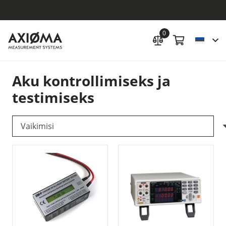
0
Aku kontrollimiseks ja
testimiseks