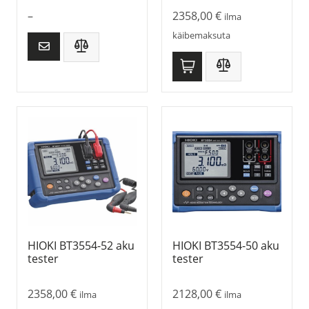
–
2358,00
€
ilma
käibemaksuta
HIOKI BT3554-52 aku
HIOKI BT3554-50 aku
tester
tester
2358,00
€
2128,00
€
ilma
ilma