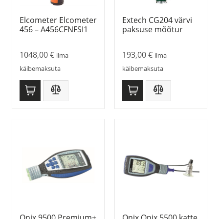
Elcometer Elcometer
Extech CG204 värvi
456 – A456CFNFSI1
paksuse mõõtur
1048,00
€
193,00
€
ilma
ilma
käibemaksuta
käibemaksuta
Qnix 9500 Premium+
Qnix Qnix 5500 katte