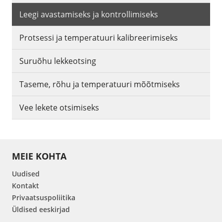
Leegi avastamiseks ja kontrollimiseks
Protsessi ja temperatuuri kalibreerimiseks
Suruõhu lekkeotsing
Taseme, rõhu ja temperatuuri mõõtmiseks
Vee lekete otsimiseks
MEIE KOHTA
Uudised
Kontakt
Privaatsuspoliitika
Üldised eeskirjad