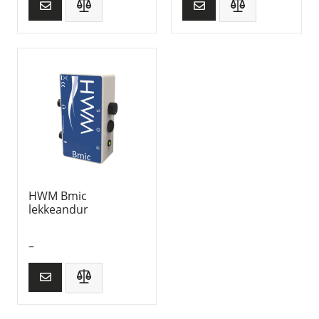
HWM Bmic
lekkeandur
–