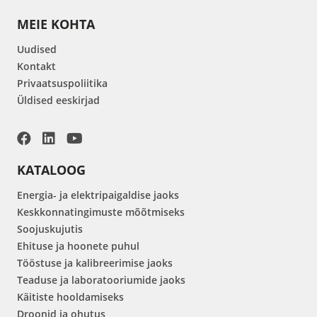
MEIE KOHTA
Uudised
Kontakt
Privaatsuspoliitika
Üldised eeskirjad
KATALOOG
Energia- ja elektripaigaldise jaoks
Keskkonnatingimuste mõõtmiseks
Soojuskujutis
Ehituse ja hoonete puhul
Tööstuse ja kalibreerimise jaoks
Teaduse ja laboratooriumide jaoks
Käitiste hooldamiseks
Droonid ja ohutus