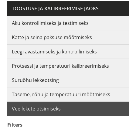
TÖÖSTUSE JA KALIBREERIMISE JAOKS
Aku kontrollimiseks ja testimiseks
Katte ja seina paksuse mõõtmiseks
Leegi avastamiseks ja kontrollimiseks
Protsessi ja temperatuuri kalibreerimiseks
Suruõhu lekkeotsing
Taseme, rõhu ja temperatuuri mõõtmiseks
Vee lekete otsimiseks
Filters