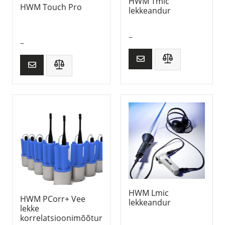
HWM Tmic
HWM Touch Pro
lekkeandur
–
–
HWM Lmic
HWM PCorr+ Vee
lekkeandur
lekke
korrelatsioonimõõtur