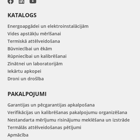
KATALOGS
Energoapgādei un elektroinstalācijām
Vides apstākļu mērīšanai
Termiskā attēlveidošana
Būvniecībai un ēkām
Rūpniecībai un kalibrēšanai
Zinātnei un laboratorijām
Iekārtu apkopei
Droni un drošība
PAKALPOJUMI
Garantijas un pēcgarantijas apkalpošana
Verifikācijas un kalibrēšanas pakalpojumu organizēšana
Nestandarta mērījumu risinājumu meklēšana un izstrāde
Termālās attēlveidošanas pētījumi
Apmācība