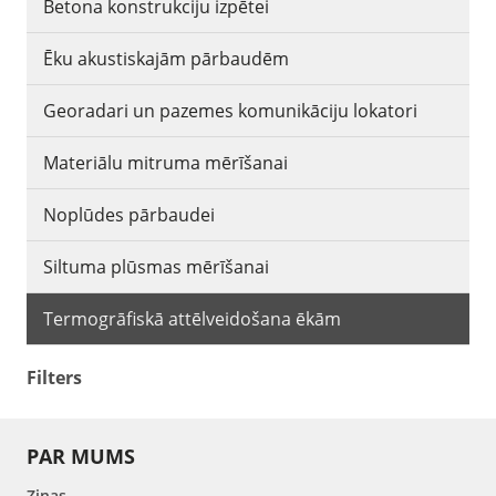
Betona konstrukciju izpētei
Ēku akustiskajām pārbaudēm
Georadari un pazemes komunikāciju lokatori
Materiālu mitruma mērīšanai
Noplūdes pārbaudei
Siltuma plūsmas mērīšanai
Termogrāfiskā attēlveidošana ēkām
Filters
PAR MUMS
Ziņas