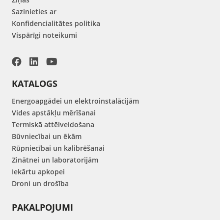
Sazinieties ar
Konfidencialitātes politika
Vispārīgi noteikumi
KATALOGS
Energoapgādei un elektroinstalācijām
Vides apstākļu mērīšanai
Termiskā attēlveidošana
Būvniecībai un ēkām
Rūpniecībai un kalibrēšanai
Zinātnei un laboratorijām
Iekārtu apkopei
Droni un drošība
PAKALPOJUMI