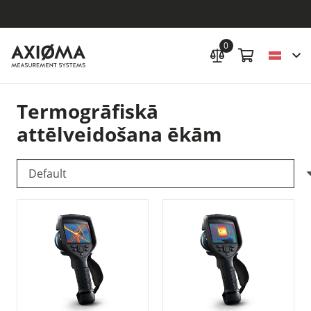
0
Termogrāfiskā
attēlveidošana ēkām