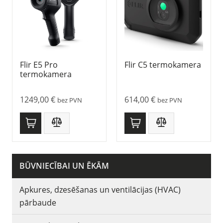
Flir E5 Pro
Flir C5 termokamera
termokamera
1249,00
€
614,00
€
bez PVN
bez PVN
BŪVNIECĪBAI UN ĒKĀM
Apkures, dzesēšanas un ventilācijas (HVAC)
pārbaude