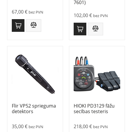
7601)
67,00
€
bez PVN
102,00
€
bez PVN
Flir VP52 sprieguma
HIOKI PD3129 fāžu
detektors
secības testeris
35,00
€
218,00
€
bez PVN
bez PVN