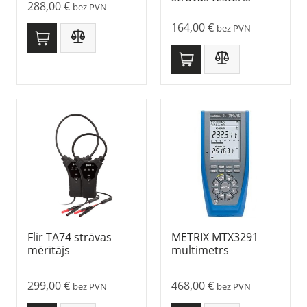
288,00
€
bez PVN
164,00
€
bez PVN
Flir TA74 strāvas
METRIX MTX3291
mērītājs
multimetrs
299,00
€
468,00
€
bez PVN
bez PVN