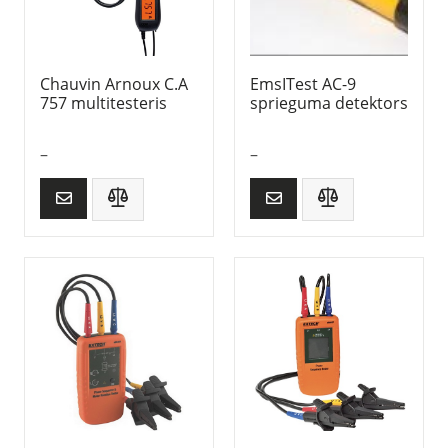
Chauvin Arnoux C.A
EmsITest AC-9
757 multitesteris
sprieguma detektors
–
–