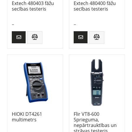
Extech 480403 fāžu
Extech 480400 fāžu
secības testeris
secības testeris
–
–
HIOKI DT4261
Flir VT8-600
multimetrs
Sprieguma,
nepārtrauktības un
strāvas testeris