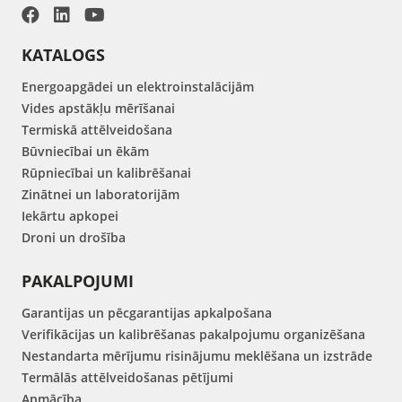
KATALOGS
Energoapgādei un elektroinstalācijām
Vides apstākļu mērīšanai
Termiskā attēlveidošana
Būvniecībai un ēkām
Rūpniecībai un kalibrēšanai
Zinātnei un laboratorijām
Iekārtu apkopei
Droni un drošība
PAKALPOJUMI
Garantijas un pēcgarantijas apkalpošana
Verifikācijas un kalibrēšanas pakalpojumu organizēšana
Nestandarta mērījumu risinājumu meklēšana un izstrāde
Termālās attēlveidošanas pētījumi
Apmācība