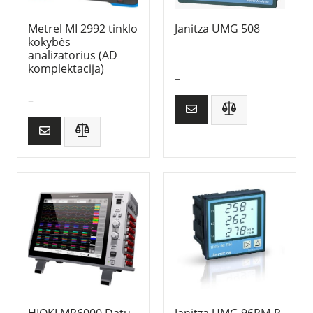
Metrel MI 2992 tinklo
Janitza UMG 508
kokybės
analizatorius (AD
komplektacija)
–
–
HIOKI MR6000 Datu
Janitza UMG 96RM-P