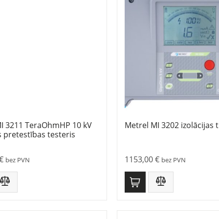
MI 3211 TeraOhmHP 10 kV
Metrel MI 3202 izolācijas t
s pretestības testeris
€
1153,00
€
bez PVN
bez PVN