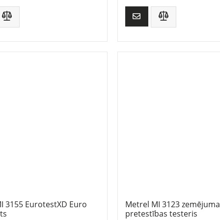
MI 3155 EurotestXD Euro
Metrel MI 3123 zemējuma
ts
pretestības testeris