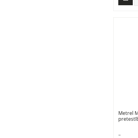
Metrel 
pretestī
–