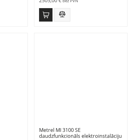
2505,00
€
bez PVN
Metrel MI 3100 SE
daudzfunkcionāls elektroinstalāciju