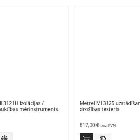
I 3121H Izolācijas /
Metrel MI 3125 uzstādīša
auktības mērinstruments
drošības testeris
817,00
€
bez PVN