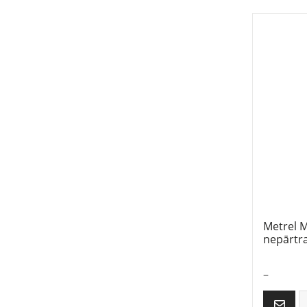
Metrel M
nepārtr
–