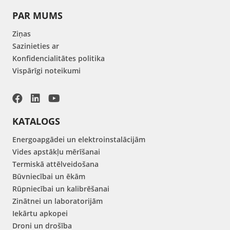
PAR MUMS
Ziņas
Sazinieties ar
Konfidencialitātes politika
Vispārīgi noteikumi
KATALOGS
Energoapgādei un elektroinstalācijām
Vides apstākļu mērīšanai
Termiskā attēlveidošana
Būvniecībai un ēkām
Rūpniecībai un kalibrēšanai
Zinātnei un laboratorijām
Iekārtu apkopei
Droni un drošība