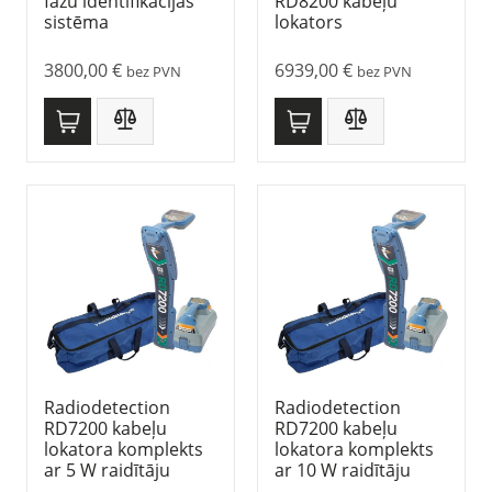
fāžu identifikācijas
RD8200 kabeļu
sistēma
lokators
3800,00
€
6939,00
€
bez PVN
bez PVN
Radiodetection
Radiodetection
RD7200 kabeļu
RD7200 kabeļu
lokatora komplekts
lokatora komplekts
ar 5 W raidītāju
ar 10 W raidītāju