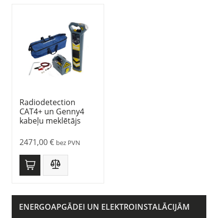
Radiodetection
CAT4+ un Genny4
kabeļu meklētājs
2471,00
€
bez PVN
ENERGOAPGĀDEI UN ELEKTROINSTALĀCIJĀM