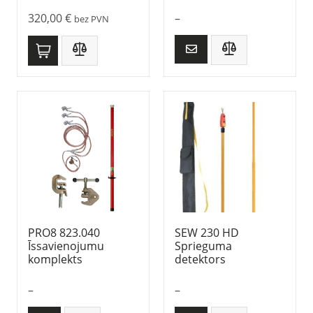
320,00
€
–
bez PVN
PRO8 823.040
SEW 230 HD
Īssavienojumu
Sprieguma
komplekts
detektors
–
–