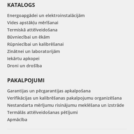
KATALOGS
Energoapgādei un elektroinstalācijām
Vides apstākļu mērīšanai
Termiskā attēlveidošana
Būvniecībai un ēkām
Rūpniecībai un kalibrēšanai
Zinātnei un laboratorijām
Iekārtu apkopei
Droni un drošība
PAKALPOJUMI
Garantijas un pēcgarantijas apkalpošana
Verifikācijas un kalibrēšanas pakalpojumu organizēšana
Nestandarta mērījumu risinājumu meklēšana un izstrāde
Termālās attēlveidošanas pētījumi
Apmācība