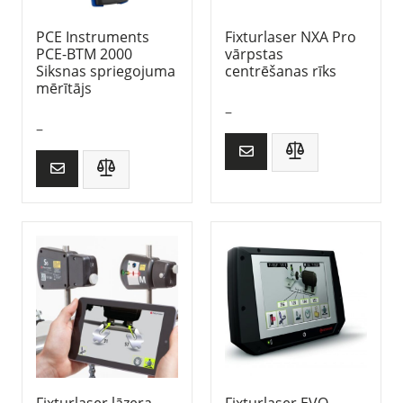
PCE Instruments
Fixturlaser NXA Pro
PCE-BTM 2000
vārpstas
Siksnas spriegojuma
centrēšanas rīks
mērītājs
–
–
Fixturlaser lāzera
Fixturlaser EVO