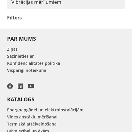
Vibrācijas mērījumiem
Filters
PAR MUMS
Ziņas
Sazinieties ar
Konfidencialitātes politika
Vispārīgi noteikumi
KATALOGS
Energoapgādei un elektroinstalācijām
Vides apstākļu mērīšanai
Termiskā attēlveidošana
Būvniecībai un ēkām