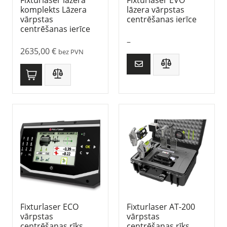
komplekts Lāzera
lāzera vārpstas
vārpstas
centrēšanas ierīce
centrēšanas ierīce
–
2635,00
€
bez PVN
Fixturlaser ECO
Fixturlaser AT-200
vārpstas
vārpstas
centrēšanas rīks
centrēšanas rīks