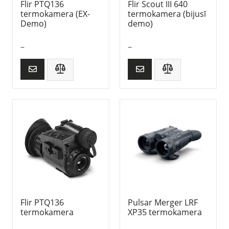
Flir PTQ136
Flir Scout III 640
termokamera (EX-
termokamera (bijusī
Demo)
demo)
–
–
Flir PTQ136
Pulsar Merger LRF
termokamera
XP35 termokamera