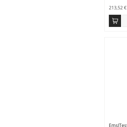
213,52
€
EmsITes