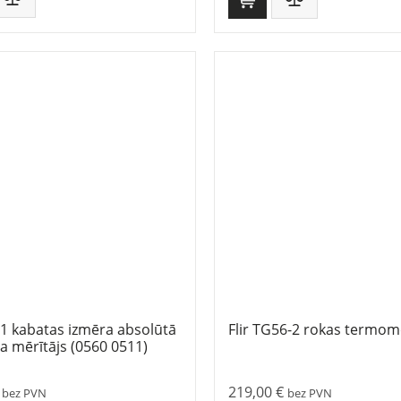
1 kabatas izmēra absolūtā
Flir TG56-2 rokas termom
a mērītājs (0560 0511)
219,00
€
bez PVN
bez PVN