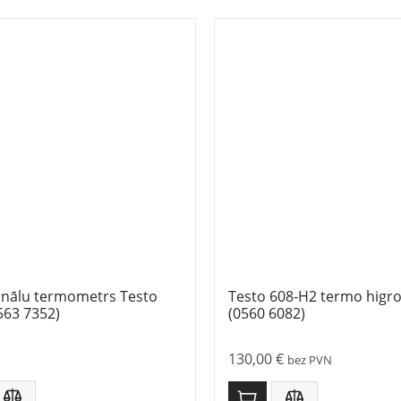
nālu termometrs Testo
Testo 608-H2 termo higr
563 7352)
(0560 6082)
130,00
€
bez PVN