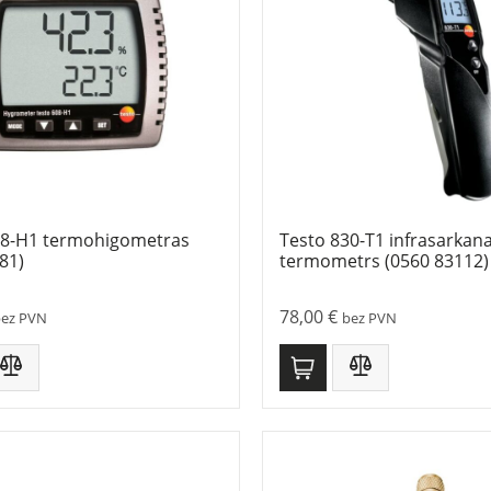
08-H1 termohigometras
Testo 830-T1 infrasarkana
81)
termometrs (0560 83112)
78,00
€
bez PVN
bez PVN