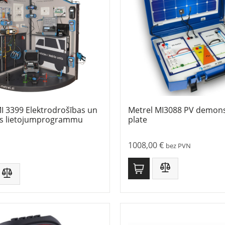
I 3399 Elektrodrošības un
Metrel MI3088 PV demons
tes lietojumprogrammu
plate
1008,00
€
bez PVN