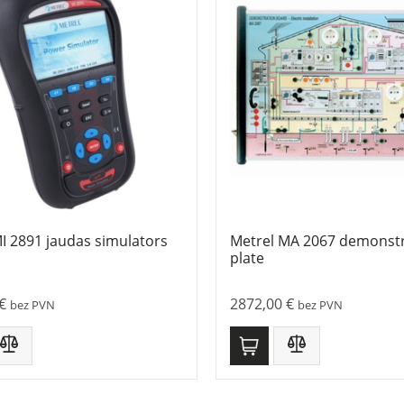
I 2891 jaudas simulators
Metrel MA 2067 demonstr
plate
€
2872,00
€
bez PVN
bez PVN