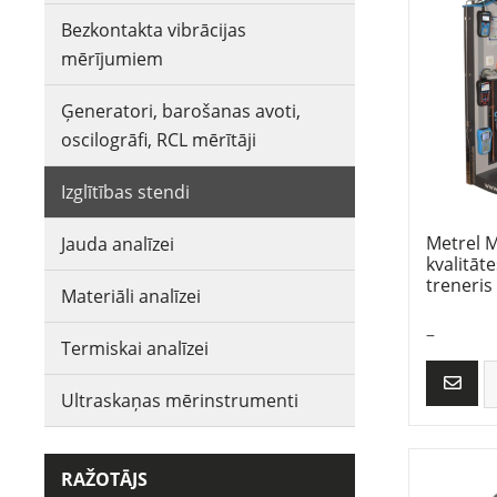
Bezkontakta vibrācijas
mērījumiem
Ģeneratori, barošanas avoti,
oscilogrāfi, RCL mērītāji
Izglītības stendi
Metrel M
Jauda analīzei
kvalitā
treneris
Materiāli analīzei
–
Termiskai analīzei
Ultraskaņas mērinstrumenti
RAŽOTĀJS