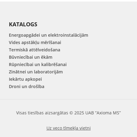
KATALOGS
Energoapgādei un elektroinstalācijām
Vides apstākļu mērīšanai
Termiskā attēlveidošana
Būvniecībai un ēkām
Rūpniecībai un kalibrēšanai
Zinātnei un laboratorijām
Iekārtu apkopei
Droni un drošība
Visas tiesības aizsargātas © 2025 UAB “Axioma MS”
Uz veco tīmekļa vietni