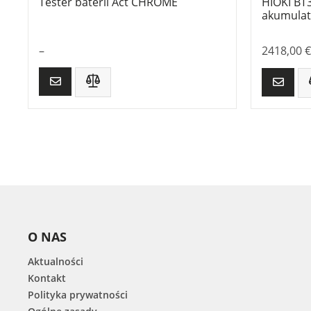
Tester baterii Act CHROME
HIOKI BT
akumula
–
2418,00
€
O NAS
Aktualności
Kontakt
Polityka prywatności