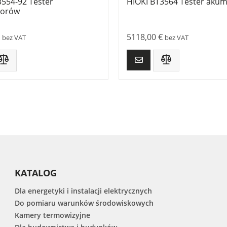
3554-92 Tester
HIOKI BT3564 Tester aku
torów
5118,00
€
bez VAT
bez VAT
KATALOG
Dla energetyki i instalacji elektrycznych
Do pomiaru warunków środowiskowych
Kamery termowizyjne