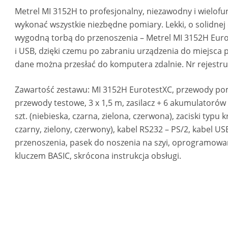
Metrel MI 3152H to profesjonalny, niezawodny i wielofu
wykonać wszystkie niezbędne pomiary. Lekki, o solidnej
wygodną torbą do przenoszenia – Metrel MI 3152H Euro
i USB, dzięki czemu po zabraniu urządzenia do miejsca
dane można przesłać do komputera zdalnie. Nr rejestru
Zawartość zestawu: MI 3152H EurotestXC, przewody pomi
przewody testowe, 3 x 1,5 m, zasilacz + 6 akumulatoró
szt. (niebieska, czarna, zielona, czerwona), zaciski typu k
czarny, zielony, czerwony), kabel RS232 – PS/2, kabel U
przenoszenia, pasek do noszenia na szyi, oprogramowa
kluczem BASIC, skrócona instrukcja obsługi.