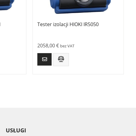
1
Tester izolacji HIOKI IR5050
2058,00
€
bez VAT
USŁUGI