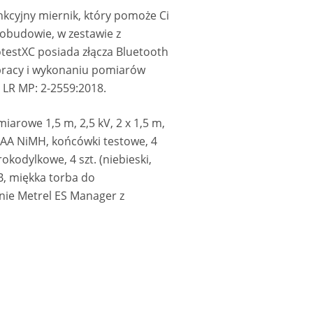
nkcyjny miernik, który pomoże Ci
 obudowie, w zestawie z
testXC posiada złącza Bluetooth
 pracy i wykonaniu pomiarów
 LR MP: 2-2559:2018.
arowe 1,5 m, 2,5 kV, 2 x 1,5 m,
w AA NiMH, końcówki testowe, 4
rokodylkowe, 4 szt. (niebieski,
SB, miękka torba do
nie Metrel ES Manager z