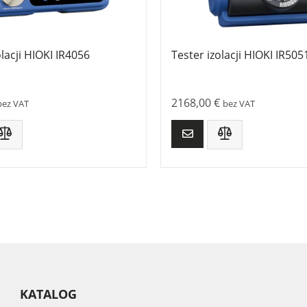
olacji HIOKI IR4056
Tester izolacji HIOKI IR505
2168,00
€
bez VAT
bez VAT
KATALOG