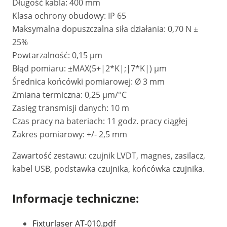
Długość kabla: 400 mm
Klasa ochrony obudowy: IP 65
Maksymalna dopuszczalna siła działania: 0,70 N ±
25%
Powtarzalność: 0,15 μm
Błąd pomiaru: ±MAX(5+|2*K|;|7*K|) μm
Średnica końcówki pomiarowej: Ø 3 mm
Zmiana termiczna: 0,25 μm/°C
Zasięg transmisji danych: 10 m
Czas pracy na bateriach: 11 godz. pracy ciągłej
Zakres pomiarowy: +/- 2,5 mm
Zawartość zestawu: czujnik LVDT, magnes, zasilacz,
kabel USB, podstawka czujnika, końcówka czujnika.
Informacje techniczne:
Fixturlaser AT-010.pdf