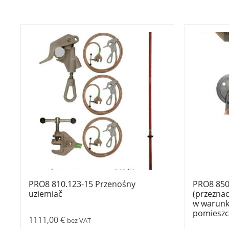
PRO8 810.123-15 Przenośny
PRO8 850
uziemiač
(przeznac
w warunk
pomieszc
1111,00
€
bez VAT