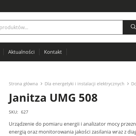
Aktualności
Kontakt
łasu, przepływu powietrza
 pola elektromagnetycznego
iki RCL
Specjaliści ds. energetyki i diagnostyki budynków
Termowizja, okna na podczerwień do diagnostyki prewencyjnej
Do centrowania wałów i przekładni pasowych
Do testowania urządzeń i maszyn elektrycznych (PAT)
Strona główna
Dla energetyki i instalacji elektrycznych
Do
Janitza UMG 508
SKU:
627
Urządzenie do pomiaru energii i analizator mocy przez
energią oraz monitorowania jakości zasilania wraz z di