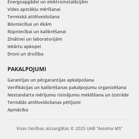
Energoapgādei un elektroinstalācijām
Vides apstākļu mērīšanai
Termiskā attēlveidošana
Būvniecībai un ēkām
Rūpniecībai un kalibrēšanai
Zinātnei un laboratorijām
Iekārtu apkopei
Droni un drošība
PAKALPOJUMI
Garantijas un pēcgarantijas apkalpošana
Verifikācijas un kalibrēšanas pakalpojumu organizēšana
Nestandarta mērījumu risinājumu meklēšana un izstrāde
Termālās attēlveidošanas pētījumi
Apmācība
Visas tiesības aizsargātas © 2025 UAB “Axioma MS”