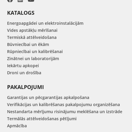
KATALOGS
Energoapgādei un elektroinstalācijām
Vides apstākļu mērīšanai
Termiskā attēlveidošana
Būvniecībai un ēkām
Rūpniecībai un kalibrēšanai
Zinātnei un laboratorijām
Iekārtu apkopei
Droni un drošība
PAKALPOJUMI
Garantijas un pēcgarantijas apkalpošana
Verifikācijas un kalibrēšanas pakalpojumu organizēšana
Nestandarta mērījumu risinājumu meklēšana un izstrāde
Termālās attēlveidošanas pētījumi
Apmācība