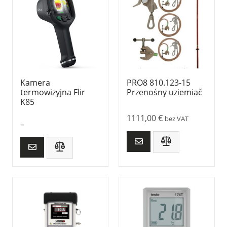
Kamera
PRO8 810.123-15
termowizyjna Flir
Przenośny uziemiač
K85
1111,00
€
bez VAT
–