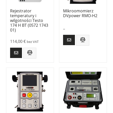
Rejestrator
Mikroomomierz
temperatury i
DVpower RMO-H2
wilgotności Testo
174 H BT (0572 1743
–
01)
114,00
€
bez VAT