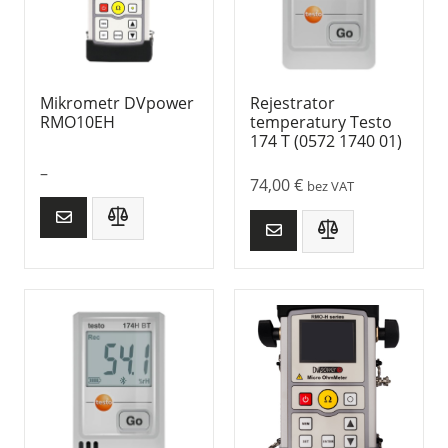
Mikrometr DVpower
Rejestrator
RMO10EH
temperatury Testo
174 T (0572 1740 01)
–
74,00
€
bez VAT