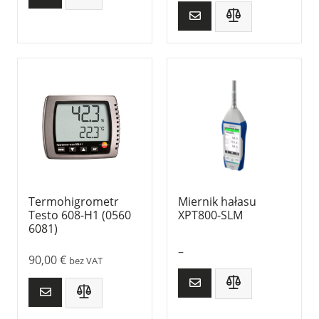
Termohigrometr
Miernik hałasu
Testo 608-H1 (0560
XPT800-SLM
6081)
–
90,00
€
bez VAT