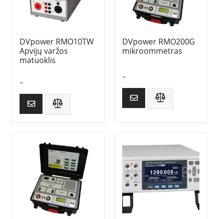
DVpower RMO10TW
DVpower RMO200G
Apvijų varžos
mikroommetras
matuoklis
–
–