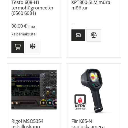
Testo 608-H1
XPT800-SLM müra
termohügromeeter
mõõtur
(0560 6081)
–
90,00
€
ilma
käibemaksuta
Rigol MSO5354
Flir K85-N
ostsilloskoop
soojuskaamera