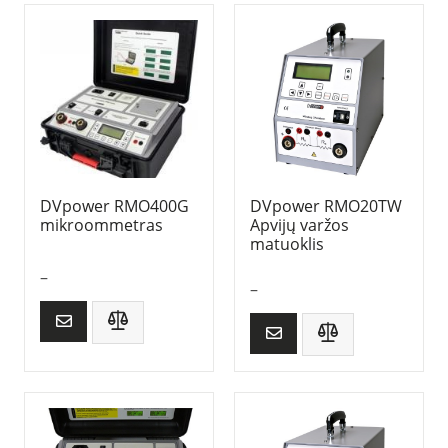
DVpower RMO400G
DVpower RMO20TW
mikroommetras
Apvijų varžos
matuoklis
–
–