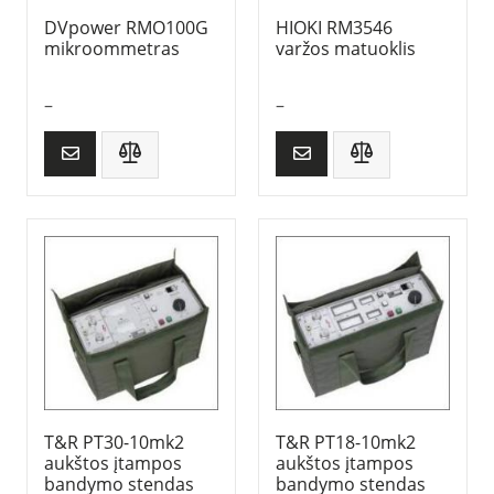
DVpower RMO100G
HIOKI RM3546
mikroommetras
varžos matuoklis
–
–
T&R PT30-10mk2
T&R PT18-10mk2
aukštos įtampos
aukštos įtampos
bandymo stendas
bandymo stendas