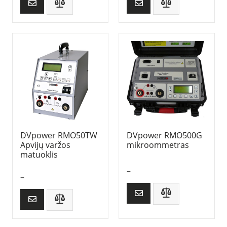
DVpower RMO50TW
DVpower RMO500G
Apvijų varžos
mikroommetras
matuoklis
–
–