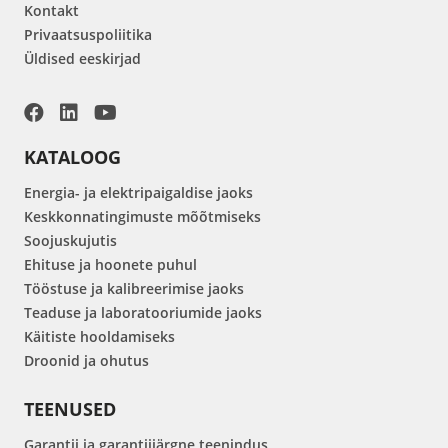
Kontakt
Privaatsuspoliitika
Üldised eeskirjad
KATALOOG
Energia- ja elektripaigaldise jaoks
Keskkonnatingimuste mõõtmiseks
Soojuskujutis
Ehituse ja hoonete puhul
Tööstuse ja kalibreerimise jaoks
Teaduse ja laboratooriumide jaoks
Käitiste hooldamiseks
Droonid ja ohutus
TEENUSED
Garantii ja garantiijärgne teenindus