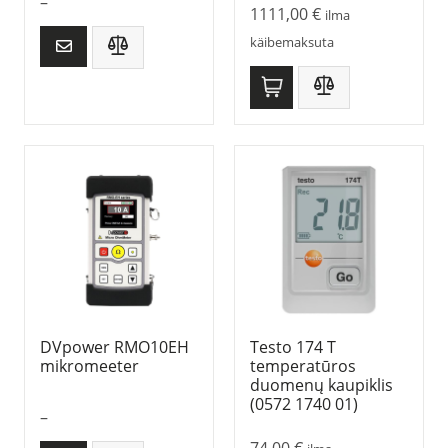
–
1111,00
€
ilma
käibemaksuta
DVpower RMO10EH
Testo 174 T
mikromeeter
temperatūros
duomenų kaupiklis
(0572 1740 01)
–