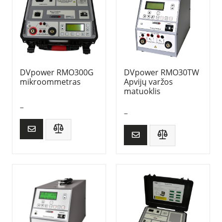
DVpower RMO300G
DVpower RMO30TW
mikroommetras
Apvijų varžos
matuoklis
–
–