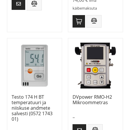
74,00
€
ilma
käibemaksuta
Testo 174 H BT
DVpower RMO-H2
temperatuuri ja
Mikroommetras
niiskuse andmete
salvesti (0572 1743
–
01)