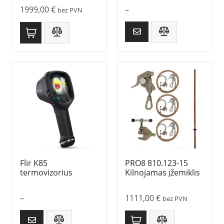
1999,00
€
–
bez PVN
Flir K85
PRO8 810.123-15
termovizorius
Kilnojamas įžemiklis
–
1111,00
€
bez PVN