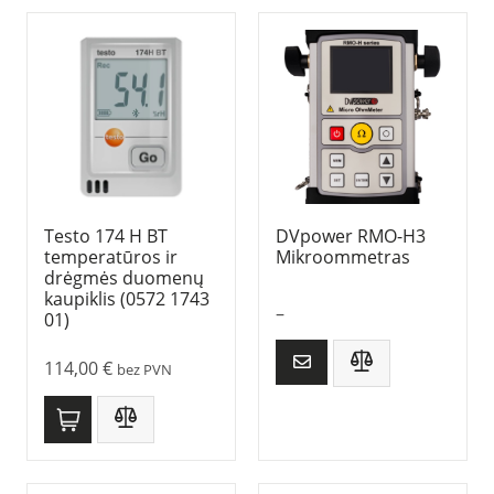
Testo 174 H BT
DVpower RMO-H3
temperatūros ir
Mikroommetras
drėgmės duomenų
kaupiklis (0572 1743
–
01)
114,00
€
bez PVN