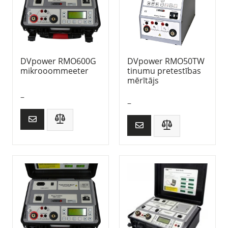
DVpower RMO600G
DVpower RMO50TW
mikrooommeeter
tinumu pretestības
mērītājs
–
–