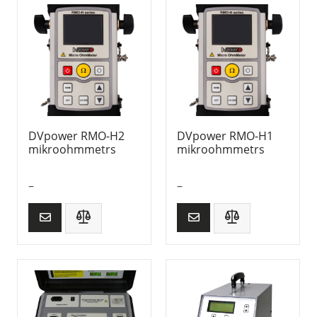
DVpower RMO-H2
DVpower RMO-H1
mikroohmmetrs
mikroohmmetrs
–
–