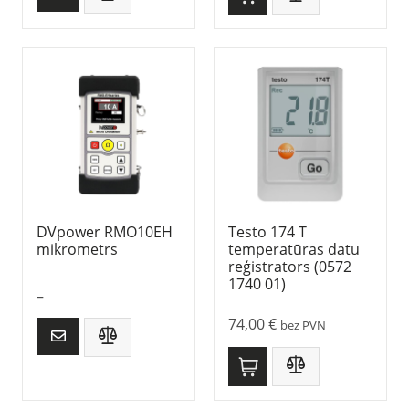
DVpower RMO10EH
Testo 174 T
mikrometrs
temperatūras datu
reģistrators (0572
1740 01)
–
74,00
€
bez PVN