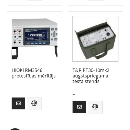
HIOKI RM3546
T&R PT30-10mk2
pretestības mērītājs
augstsprieguma
testa stends
–
–