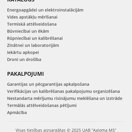
Energoapgādei un elektroinstalācijām
Vides apstākļu mērīšanai
Termiskā attēlveidošana
Būvniecībai un ēkām
Rūpniecībai un kalibrēšanai
Zinātnei un laboratorijām
Iekārtu apkopei
Droni un drošība
PAKALPOJUMI
Garantijas un pēcgarantijas apkalpošana
Verifikācijas un kalibrēšanas pakalpojumu organizēšana
Nestandarta mērījumu risinājumu meklēšana un izstrāde
Termālās attēlveidošanas pētījumi
Apmācība
Visas tiesības aizsargātas © 2025 UAB “Axioma MS”