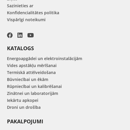
Sazinieties ar
Konfidencialitātes politika
Vispārīgi noteikumi
KATALOGS
Energoapgādei un elektroinstalācijām
Vides apstākļu mērīšanai
Termiskā attēlveidošana
Būvniecībai un ēkām
Rūpniecībai un kalibrēšanai
Zinātnei un laboratorijām
Iekārtu apkopei
Droni un drošība
PAKALPOJUMI