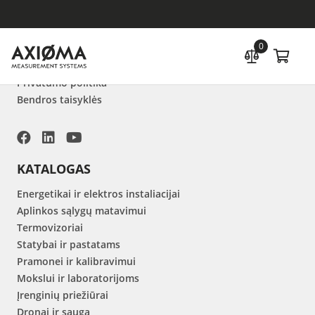
APIE MUS
0
Naujienos
Kontaktai
Privatumo politika
Bendros taisyklės
KATALOGAS
Energetikai ir elektros instaliacijai
Aplinkos sąlygų matavimui
Termovizoriai
Statybai ir pastatams
Pramonei ir kalibravimui
Mokslui ir laboratorijoms
Įrenginių priežiūrai
Dronai ir sauga