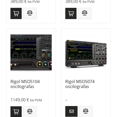
389,00
€
389,00
€
be PVM
be PVM
Rigol MSO5104
Rigol MSO5074
oscilografas
oscilografas
1149,00
€
–
be PVM