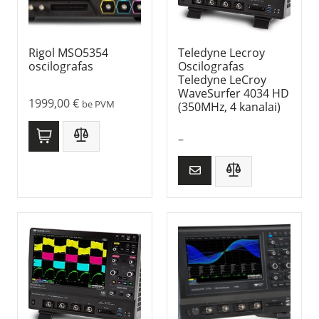
Rigol MSO5354
Teledyne Lecroy
oscilografas
Oscilografas
Teledyne LeCroy
WaveSurfer 4034 HD
1999,00
€
be PVM
(350MHz, 4 kanalai)
–