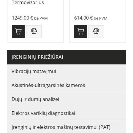
Termovizorius
1249,00
€
614,00
€
be PVM
be PVM
ĮRENGINIŲ PRIEŽIŪRAI
Vibracijų matavimui
Akustinės-ultragarsinės kameros
Dujų ir dūmų analizei
Elektros variklių diagnostikai
Įrenginių ir elektros mašinų testavimui (PAT)