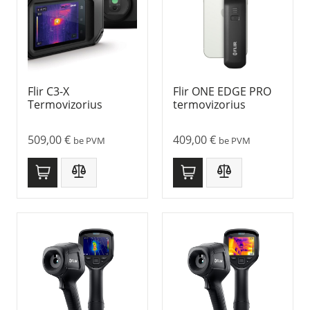
Flir C3-X
Flir ONE EDGE PRO
Termovizorius
termovizorius
509,00
€
409,00
€
be PVM
be PVM