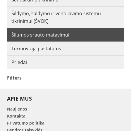
Šildymo, šaldymo ir ventiliavimo sistemų
tikrinimui (ŠVOK)
Šilumos srauto matavimui
Termovizija pastatams
Priedai
Filters
APIE MUS
Naujienos
Kontaktai
Privatumo politika
Bendros taisyklės