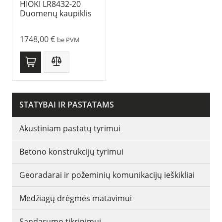
HIOKI LR8432-20
Duomenų kaupiklis
1748,00
€
be PVM
STATYBAI IR PASTATAMS
Akustiniam pastatų tyrimui
Betono konstrukcijų tyrimui
Georadarai ir požeminių komunikacijų ieškikliai
Medžiagų drėgmės matavimui
Sandarumo tikrinimui