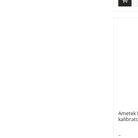
Ametek 
kalibrat
–