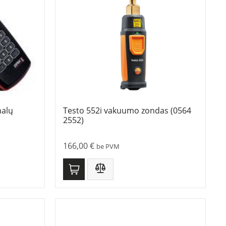
nalų
Testo 552i vakuumo zondas (0564
2552)
166,00
€
be PVM