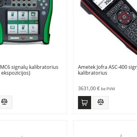
C6 signalų kalibratorius
Ametek Jofra ASC-400 sig
 ekspozicijos)
kalibratorius
3631,00
€
be PVM