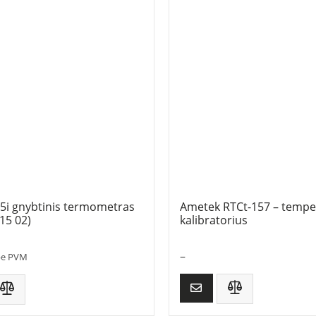
5i gnybtinis termometras
Ametek RTCt-157 – tempe
15 02)
kalibratorius
–
be PVM