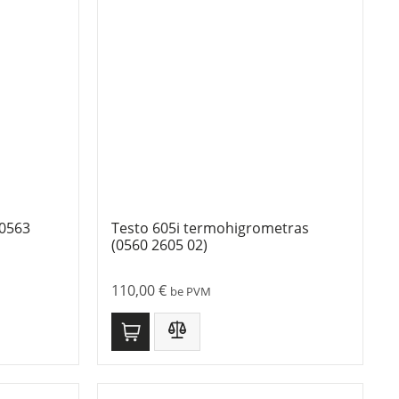
(0563
Testo 605i termohigrometras
(0560 2605 02)
110,00
€
be PVM