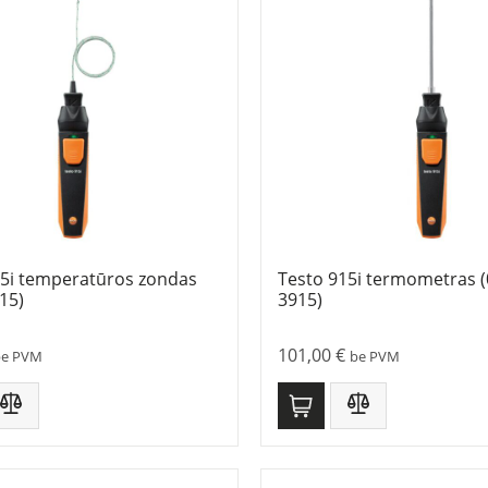
15i temperatūros zondas
Testo 915i termometras 
15)
3915)
101,00
€
be PVM
be PVM