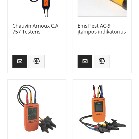
Chauvin Arnoux C.A
EmsITest AC-9
757 Testeris
įtampos indikatorius
–
–