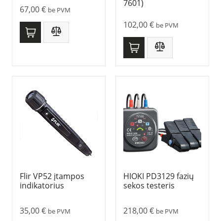
7601)
67,00
€
be PVM
102,00
€
be PVM
Flir VP52 įtampos
HIOKI PD3129 fazių
indikatorius
sekos testeris
35,00
€
218,00
€
be PVM
be PVM