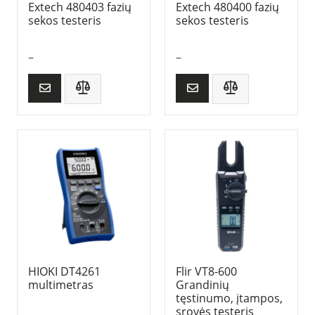
Extech 480403 fazių
Extech 480400 fazių
sekos testeris
sekos testeris
–
–
HIOKI DT4261
Flir VT8-600
multimetras
Grandinių
tęstinumo, įtampos,
srovės testeris