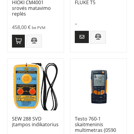
HIOKI CM4001
FLUKE T5
srovės matavimo
replės
–
458,00
€
be PVM
SEW 288 SVD
Testo 760-1
įtampos indikatorius
skaitmeninis
multimetras (0590