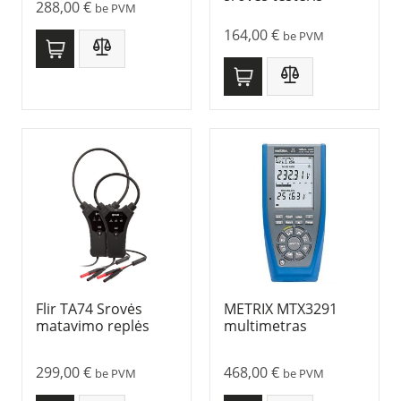
288,00
€
be PVM
164,00
€
be PVM
Flir TA74 Srovės
METRIX MTX3291
matavimo replės
multimetras
299,00
€
468,00
€
be PVM
be PVM