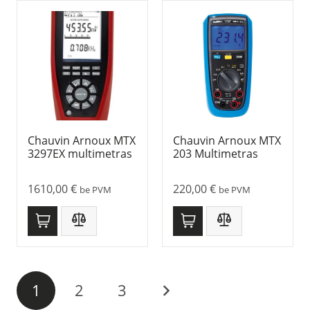
Chauvin Arnoux MTX
Chauvin Arnoux MTX
3297EX multimetras
203 Multimetras
1610,00
€
220,00
€
be PVM
be PVM
1
2
3