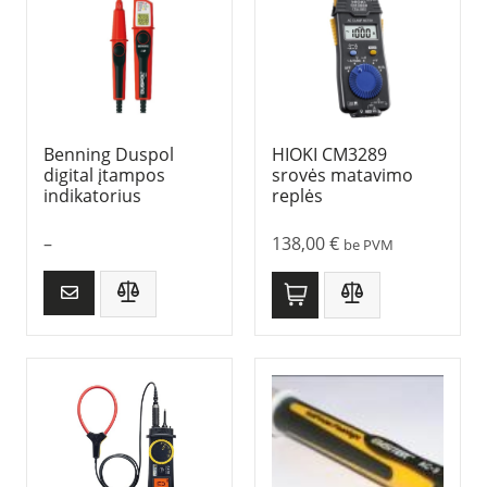
Benning Duspol
HIOKI CM3289
digital įtampos
srovės matavimo
indikatorius
replės
–
138,00
€
be PVM