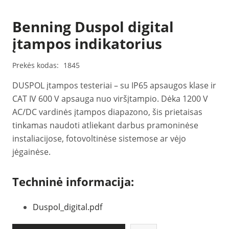
Benning Duspol digital
įtampos indikatorius
Prekės kodas:
1845
DUSPOL įtampos testeriai – su IP65 apsaugos klase ir
CAT IV 600 V apsauga nuo viršįtampio. Dėka 1200 V
AC/DC vardinės įtampos diapazono, šis prietaisas
tinkamas naudoti atliekant darbus pramoninėse
instaliacijose, fotovoltinėse sistemose ar vėjo
jėgainėse.
Techninė informacija:
Duspol_digital.pdf