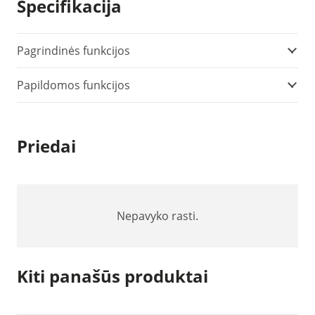
Specifikacija
skaitmeninis
multimetras
(0590
Pagrindinės funkcijos
7601)
Papildomos funkcijos
Priedai
Nepavyko rasti.
Kiti panašūs produktai