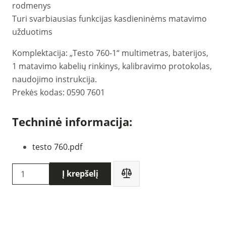
rodmenys
Turi svarbiausias funkcijas kasdieninėms matavimo
užduotims
Komplektacija: „Testo 760-1“ multimetras, baterijos,
1 matavimo kabelių rinkinys, kalibravimo protokolas,
naudojimo instrukcija.
Prekės kodas: 0590 7601
Techninė informacija:
testo 760.pdf
produkto
Į krepšelį
kiekis:
Testo
760-
1