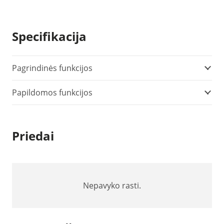
Flir
VP52
įtampos
Specifikacija
indikatorius
Pagrindinės funkcijos
Papildomos funkcijos
Priedai
Nepavyko rasti.