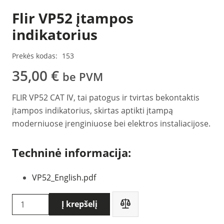
Flir VP52 įtampos
indikatorius
Prekės kodas:
153
35,00
€
be PVM
FLIR VP52 CAT IV, tai patogus ir tvirtas bekontaktis
įtampos indikatorius, skirtas aptikti įtampą
moderniuose įrenginiuose bei elektros instaliacijose.
Techninė informacija:
VP52_English.pdf
produkto
Į krepšelį
kiekis: