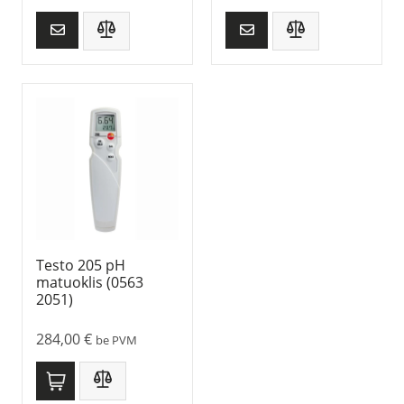
Testo 205 pH
matuoklis (0563
2051)
284,00
€
be PVM