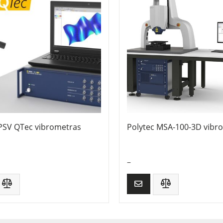
 PSV QTec vibrometras
Polytec MSA-100-3D vibr
–