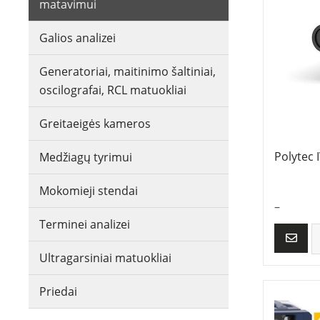
matavimui
Galios analizei
Generatoriai, maitinimo šaltiniai,
oscilografai, RCL matuokliai
Greitaeigės kameros
Polytec 
Medžiagų tyrimui
Mokomieji stendai
–
Terminei analizei
Ultragarsiniai matuokliai
Priedai