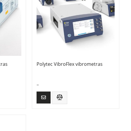
tras
Polytec VibroFlex vibrometras
–