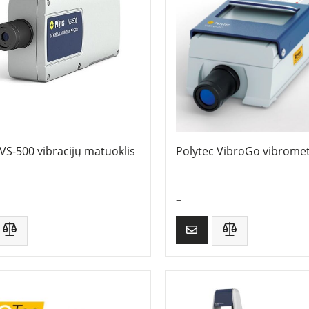
IVS-500 vibracijų matuoklis
Polytec VibroGo vibrome
–