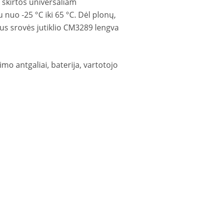
skirtos universaliam
nuo -25 °C iki 65 °C. Dėl plonų,
s srovės jutiklio CM3289 lengva
mo antgaliai, baterija, vartotojo