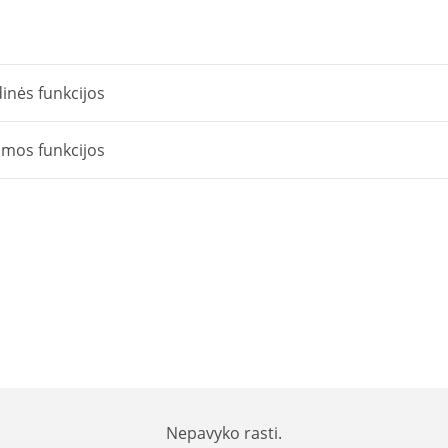
matavimo
replės
inės funkcijos
omos funkcijos
Nepavyko rasti.