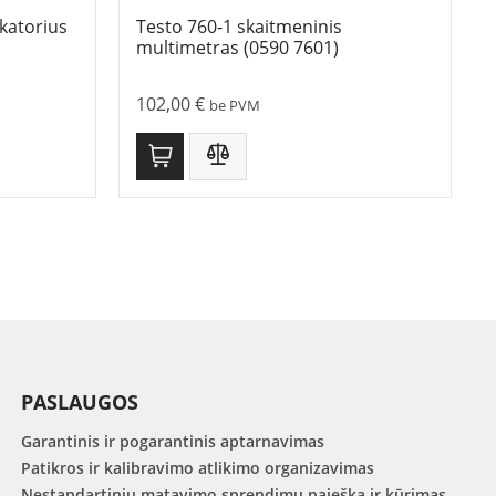
katorius
Testo 760-1 skaitmeninis
multimetras (0590 7601)
102,00
€
be PVM
PASLAUGOS
Garantinis ir pogarantinis aptarnavimas
Patikros ir kalibravimo atlikimo organizavimas
Nestandartinių matavimo sprendimų paieška ir kūrimas