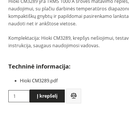
Hioki CM3289 yra TRMS 1000 A srovės matavimo replės, 
naudojimui, su plačiu darbinės temperatūros diapazonu 
kompaktiškų gnybtų ir papildomai pasirenkamo lankstau
naudoti net ir ankštose vietose.
Komplektacija: Hioki CM3289, krepšys nešiojimui, testavi
instrukcija, saugaus naudojimosi vadovas.
Techninė informacija:
Hioki CM3289.pdf
produkto
Į krepšelį
kiekis:
HIOKI
CM3289
srovės