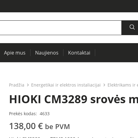
Apie mus
Naujienos
Kontaktai
šaltiniai, oscilografai, RCL matuokliai
Termovizija, IR langai preventyviai diagnostikai
Įrenginių ir elektros mašinų testavimui (PAT)
Pradžia
Energetikai ir elektros instaliacijai
Elektrikams ir
HIOKI CM3289 srovės m
Prekės kodas:
4633
138,00
€
be PVM