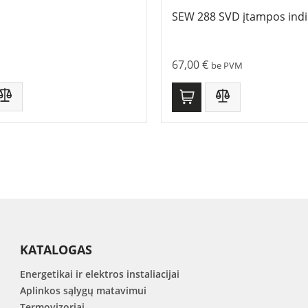
SEW 288 SVD įtampos indi
67,00
€
be PVM
KATALOGAS
Energetikai ir elektros instaliacijai
Aplinkos sąlygų matavimui
Termovizoriai